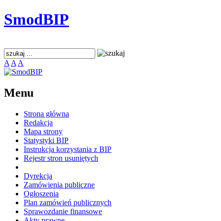
SmodBIP
A
A
A
Menu
Strona główna
Redakcja
Mapa strony
Statystyki BIP
Instrukcja korzystania z BIP
Rejestr stron usuniętych
Dyrekcja
Zamówienia publiczne
Ogłoszenia
Plan zamówień publicznych
Sprawozdanie finansowe
Akty prawne